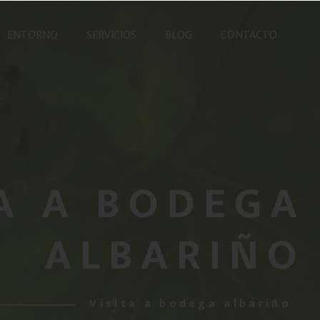
ENTORNO
SERVICIOS
BLOG
CONTACTO
TA A BODEGA
ALBARIÑO
Visita a bodega albariño