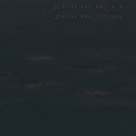
(+34) 688 907 610
(+34) 986 730 761