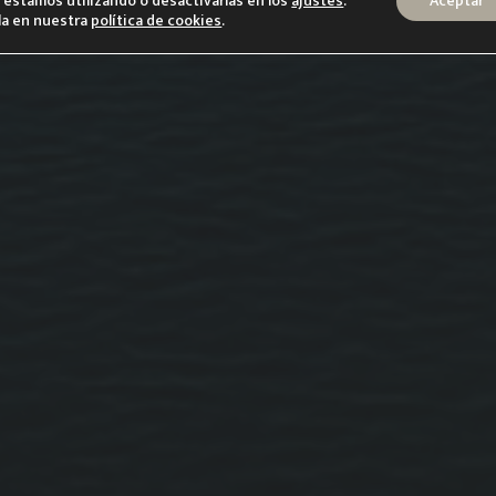
estamos utilizando o desactivarlas en los
ajustes
.
Aceptar
la en nuestra
política de cookies
.