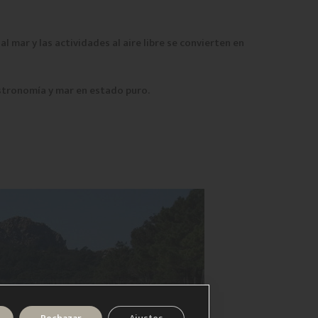
 al mar y las actividades al aire libre se convierten en
astronomía y mar en estado puro.