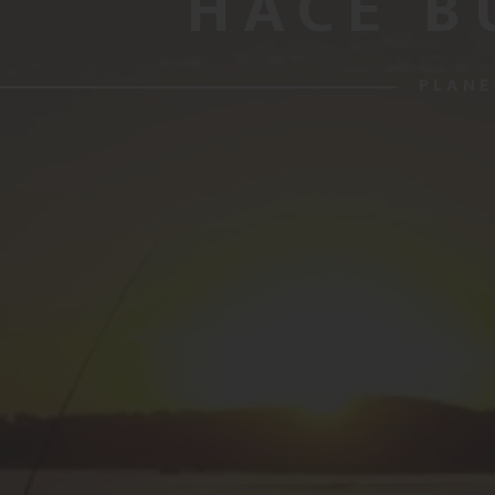
HACE B
PLANE