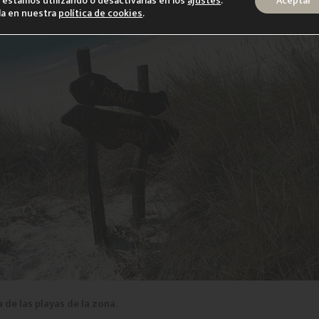
estamos utilizando o desactivarlas en los
ajustes
.
Aceptar
la en nuestra
política de cookies
.
 de las playas de la zona.