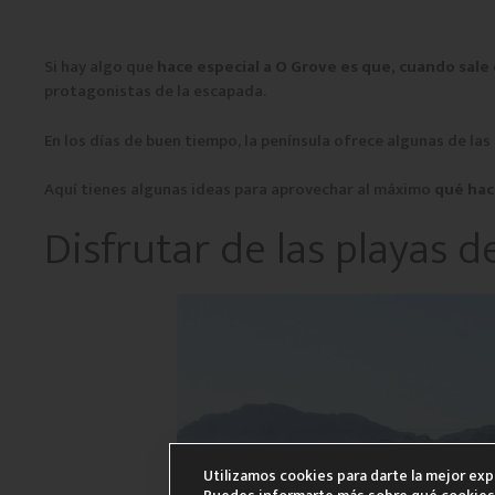
Si hay algo que
hace especial a O Grove es que, cuando sale 
protagonistas de la escapada.
En los días de buen tiempo, la península ofrece algunas de la
Aquí tienes algunas ideas para aprovechar al máximo
qué hac
Disfrutar de las playas 
Utilizamos cookies para darte la mejor ex