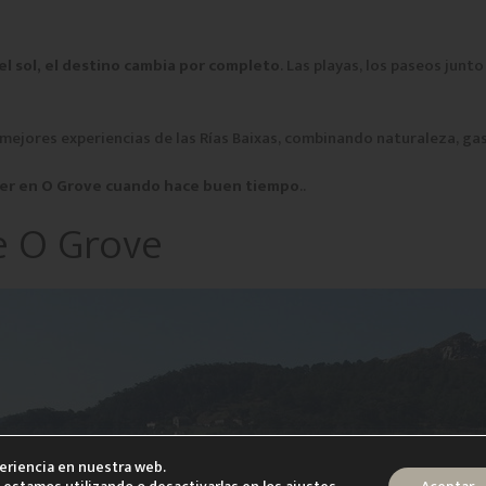
el sol, el destino cambia por completo
. Las playas, los paseos junto
s mejores experiencias de las Rías Baixas, combinando naturaleza, g
er en O Grove cuando hace buen tiempo
..
de O Grove
periencia en nuestra web.