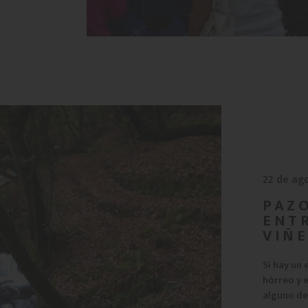
22 de ag
PAZO
ENTR
VIÑ
Si hay un
hórreo y e
alguno de 