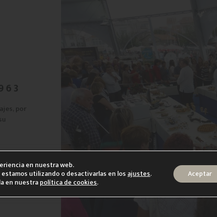
963
ajes, por
su
periencia en nuestra web.
estamos utilizando o desactivarlas en los
ajustes
.
Aceptar
la en nuestra
política de cookies
.